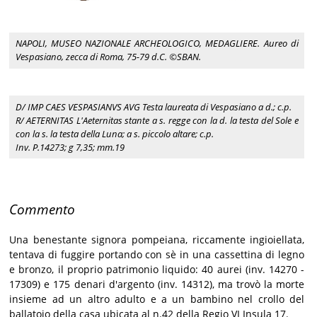
NAPOLI, MUSEO NAZIONALE ARCHEOLOGICO, MEDAGLIERE. Aureo di
Vespasiano, zecca di Roma, 75-79 d.C. ©SBAN.
D/ IMP CAES VESPASIANVS AVG Testa laureata di Vespasiano a d.; c.p.
R/ AETERNITAS L'Aeternitas stante a s. regge con la d. la testa del Sole e
con la s. la testa della Luna; a s. piccolo altare; c.p.
Inv. P.14273; g 7,35; mm.19
Commento
Una benestante signora pompeiana, riccamente ingioiellata,
tentava di fuggire portando con sè in una cassettina di legno
e bronzo, il proprio patrimonio liquido: 40 aurei (inv. 14270 -
17309) e 175 denari d'argento (inv. 14312), ma trovò la morte
insieme ad un altro adulto e a un bambino nel crollo del
ballatoio della casa ubicata al n.42 della Regio VI Insula 17.